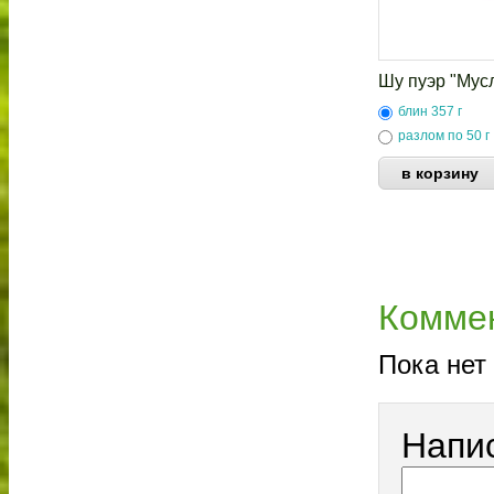
Шу пуэр "Мусл
блин 357 г
разлом по 50 г
Комме
Пока нет
Напи