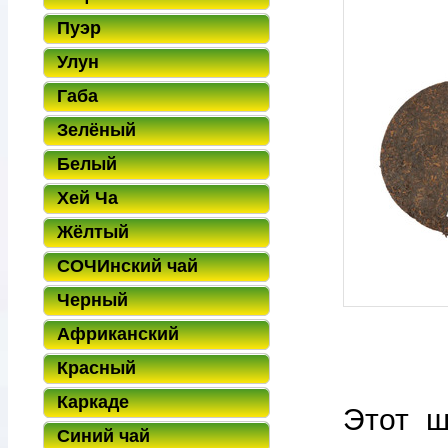
Пуэр
Улун
Габа
Зелёный
Белый
Хей Ча
Жёлтый
СОЧИнский чай
Черный
Африканский
Красный
Каркаде
Этот ш
Синий чай