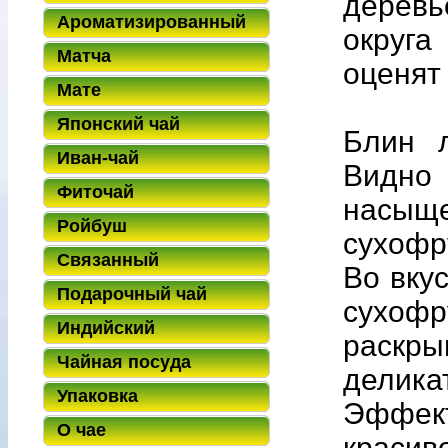
дерев
Ароматизированный
округ
Матча
оценят 
Мате
Японский чай
Блин л
Иван-чай
Видно 
Фиточай
насыщ
Ройбуш
сухофр
Связанный
Во вку
Подарочный чай
сухофр
Индийский
раскр
Чайная посуда
делика
Упаковка
Эффект
О чае
краси