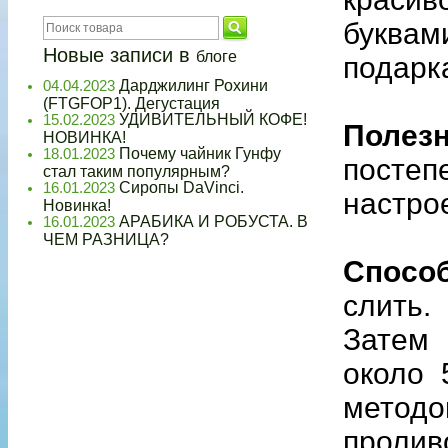
буквам
Новые записи в
блоге
подарк
Дарджилинг Рохини
04.04.2023
(FTGFOP1). Дегустация
УДИВИТЕЛЬНЫЙ КОФЕ!
15.02.2023
Полез
НОВИНКА!
Почему чайник Гунфу
18.01.2023
постеп
стал таким популярным?
Сиропы DaVinci.
16.01.2023
настро
Новинка!
АРАБИКА И РОБУСТА. В
16.01.2023
ЧЕМ РАЗНИЦА?
Способ
слить.
Затем 
около 
метод
пролив