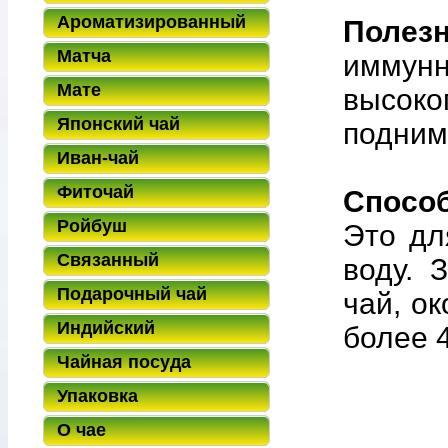
Ароматизированный
Полезн
Матча
иммунн
Мате
высок
Японский чай
подним
Иван-чай
Фиточай
Способ
Ройбуш
Это дл
Связанный
воду. 
Подарочный чай
чай, о
Индийский
более 4
Чайная посуда
Упаковка
О чае
Нет в на