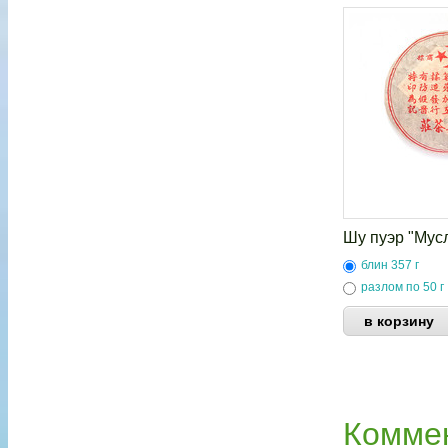
Шу пуэр "Мусл
блин 357 г
разлом по 50 г
Комме