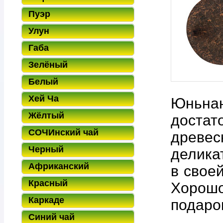
Пуэр
Улун
Габа
Зелёный
Белый
Хей Ча
Юньнан
Жёлтый
достат
СОЧИнский чай
древес
Черный
делика
Африканский
в свое
Красный
Хорошо
Каркаде
подаро
Синий чай