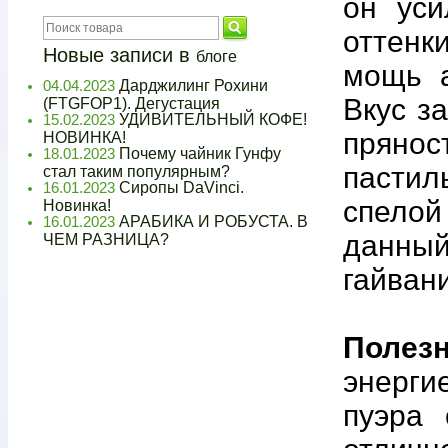
он уси
оттенк
Новые записи в
блоге
мощь а
Дарджилинг Рохини
04.04.2023
Вкус з
(FTGFOP1). Дегустация
УДИВИТЕЛЬНЫЙ КОФЕ!
15.02.2023
прянос
НОВИНКА!
Почему чайник Гунфу
18.01.2023
пастил
стал таким популярным?
Сиропы DaVinci.
16.01.2023
спелой
Новинка!
АРАБИКА И РОБУСТА. В
16.01.2023
данный
ЧЕМ РАЗНИЦА?
гайван
Полез
энерги
пуэра 