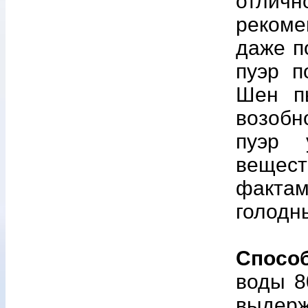
отличн
рекоме
даже п
пуэр п
Шен п
возобн
пуэр 
вещест
фактам
голодн
Спосо
воды 8
выдерж