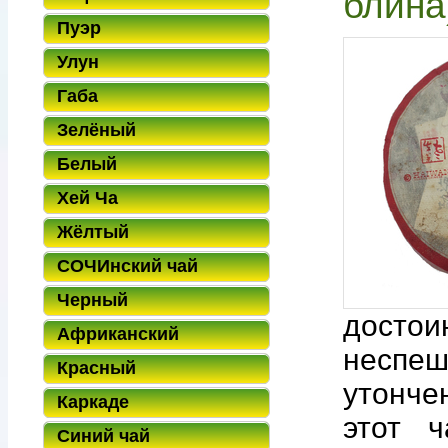
блина)
Пуэр
Улун
Габа
Зелёный
Белый
Хей Ча
Жёлтый
СОЧИнский чай
Черный
достои
Африканский
неспеш
Красный
утонче
Каркаде
этот 
Синий чай