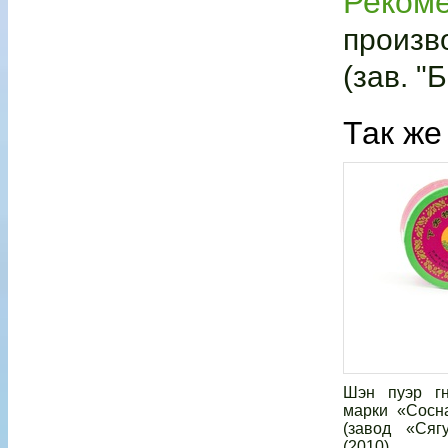
Реком
произво
(зав. "
Так же
Шэн пуэр гн
марки «Сосн
(завод «Сяг
(2010)