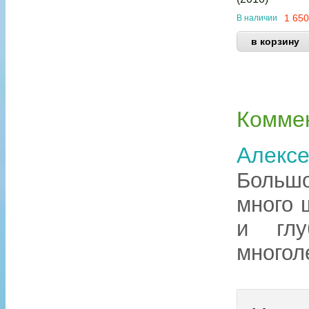
1 65
В наличии
Комме
Алекс
Большо
много 
и глу
многол