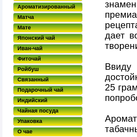
знаме
Ароматизированный
премиа
Матча
рецеп
Мате
дает в
Японский чай
творен
Иван-чай
Фиточай
Ввиду 
Ройбуш
достой
Связанный
25 гра
Подарочный чай
попроб
Индийский
Чайная посуда
Аромат
Упаковка
табачн
О чае