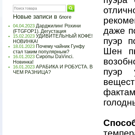
отличн
Новые записи в
блоге
рекоме
Дарджилинг Рохини
04.04.2023
даже п
(FTGFOP1). Дегустация
УДИВИТЕЛЬНЫЙ КОФЕ!
15.02.2023
пуэр п
НОВИНКА!
Почему чайник Гунфу
18.01.2023
Шен п
стал таким популярным?
Сиропы DaVinci.
16.01.2023
возобн
Новинка!
АРАБИКА И РОБУСТА. В
16.01.2023
пуэр 
ЧЕМ РАЗНИЦА?
вещест
фактам
голодн
Спосо
темпер