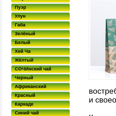
Пуэр
Улун
Габа
Зелёный
Белый
Хей Ча
Жёлтый
СОЧИнский чай
Черный
Африканский
востре
Красный
и свое
Каркаде
Синий чай